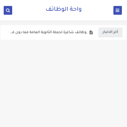
واحة الوظائف
اعلان وظائف شاغرة في المحافظات معلنة من وزارة الشباب
أخر الاخبار
,وظائف شاغرة لحملة الثانوية العامة فما دون في دائرة الاثار العامة
اعلان وظائف شاغرة في وزارة التعليم العالي والبحث العملي الاردنية
اعلان توظيف صادر عن وزارة المياه والري
وزارة الداخلية الاردنية تفتح باب التوظيف الان
فتح باب التجنيد للذكور برواتب وعلاوات اضافية وفنية
اعلان تجنيد صادر عن القيادة العامة للقوات المسلحة الاردنية
يعلن المركز الوطني للامن السيبراني عن حاجته لعدد من الوظائف الشاغرة ولكلا الجنسين
دعوة مرشحين لعدد من الوزارات والمؤسسات الحكومية في الاردن لغايات الامتحان التنافسي
الاعــــلان المفــــــتوح الصادر عن وزارة الصــــحة الاردنية ل 303 وظـــيفة حــــكومية شـــــاغرة لديها