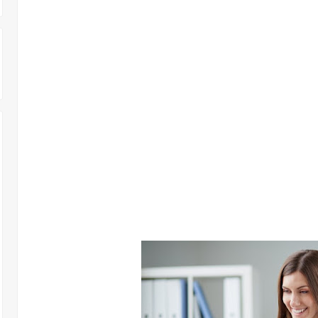
 303 وظـــيفة حــــكومية شـــــاغرة لديها