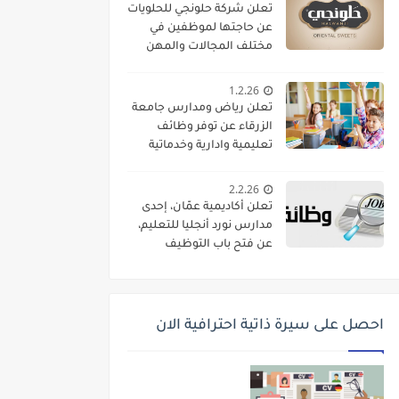
تعلن شركة حلونجي للحلويات
عن حاجتها لموظفين في
مختلف المجالات والمهن
1.2.26
تعلن رياض ومدارس جامعة
الزرقاء عن توفر وظائف
تعليمية وادارية وخدماتية
لديها
2.2.26
تعلن أكاديمية عمّان، إحدى
مدارس نورد أنجليا للتعليم،
عن فتح باب التوظيف
واستقطاب كفاءات تعليمية
متميزة للانضمام إلى فريقها
الأكاديمي
احصل على سيرة ذاتية احترافية الان