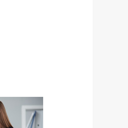
الاعــــلان المفــــــتوح الصادر عن وزارة الصــــحة الاردنية ل