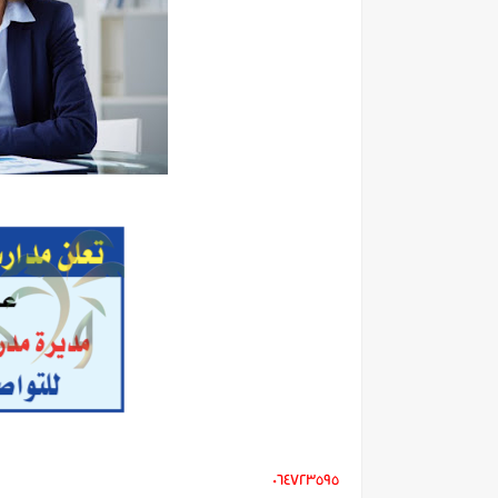
٠٦٤٧٢٣٥٩٥