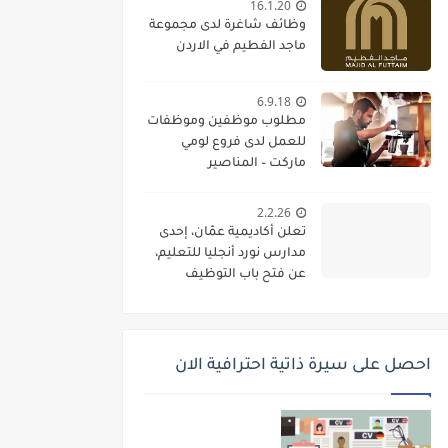
16.1.20
وظائف شاغرة لدى مجموعة
ماجد الفطيم في الاردن
6.9.18
مطلوب موظفين وموظفات
للعمل لدى فروع لومي
ماركت – المناصير
2.2.26
تعلن أكاديمية عمّان، إحدى
مدارس نورد أنجليا للتعليم،
عن فتح باب التوظيف
واستقطاب كفاءات تعليمية
متميزة للانضمام إلى فريقها
الأكاديمي
احصل على سيرة ذاتية احترافية الان