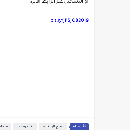
او التسجيل عبر الرابط الاتي:
bit.ly/JPSJOB2019
الأقسام
جميع الوظائف
طب وصحة
منظما