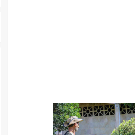
 303 وظـــيفة حــــكومية شـــــاغرة لديها