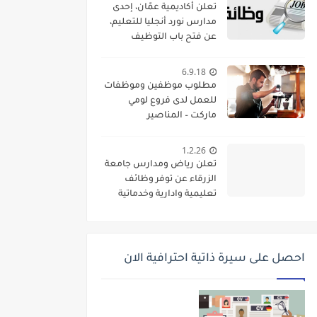
تعلن أكاديمية عمّان، إحدى
مدارس نورد أنجليا للتعليم،
عن فتح باب التوظيف
واستقطاب كفاءات تعليمية
متميزة للانضمام إلى فريقها
6.9.18
الأكاديمي
مطلوب موظفين وموظفات
للعمل لدى فروع لومي
ماركت – المناصير
1.2.26
تعلن رياض ومدارس جامعة
الزرقاء عن توفر وظائف
تعليمية وادارية وخدماتية
لديها
احصل على سيرة ذاتية احترافية الان