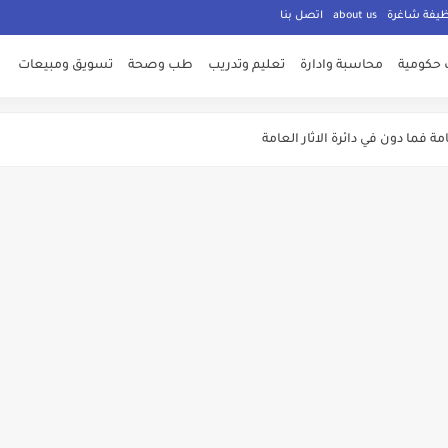
ظيفة شاغرة
about us
اتصل بنا
 حكومية
محاسبة وادارة
تعليم وتدريب
طب وصحة
تسويق ومبيعات
ت معلنة من وزارة الشباب
ة فما دون في دائرة الاثار العامة
ليم العالي والبحث العملي الاردنية
ه والري
لتوظيف الان
لاوات اضافية وفنية
مة للقوات المسلحة الاردنية
اني عن حاجته لعدد من الوظائف الشاغرة ولكلا الجنسين
المؤسسات الحكومية في الاردن لغايات الامتحان التنافسي