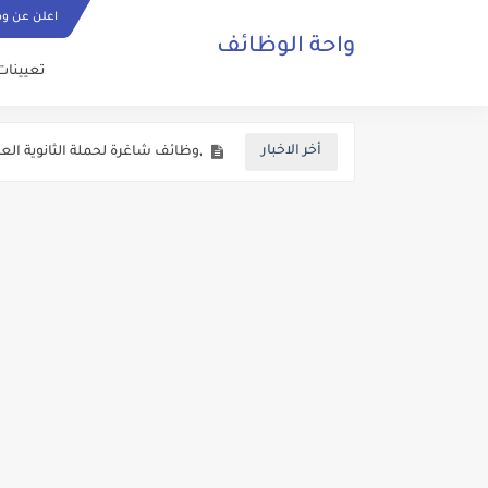
اعلن عن و
واحة الوظائف
تعيينات
اعلان وظائف شاغرة في المحافظا
,وظائف شاغرة لحملة الثانوية العام
أخر الاخبار
اعلان وظائف شاغرة في وزارة التع
اعلان توظيف صادر عن وزارة الميا
وزارة الداخلية الاردنية تفتح باب ا
فتح باب التجنيد للذكور برواتب وع
اعلان تجنيد صادر عن القيادة العا
يعلن المركز الوطني للامن السيبر
دعوة مرشحين لعدد من الوزارات و