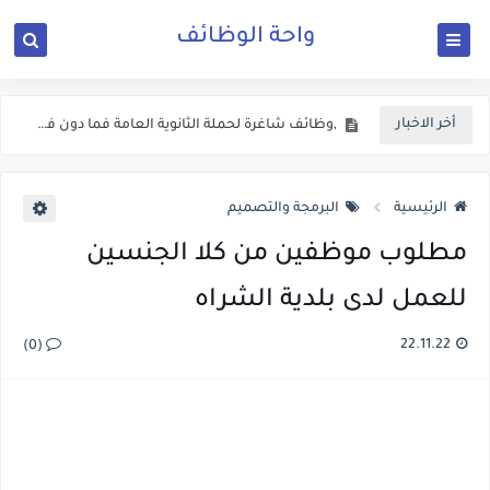
واحة الوظائف
اعلان وظائف شاغرة في المحافظات معلنة من وزارة الشباب
,وظائف شاغرة لحملة الثانوية العامة فما دون في دائرة الاثار العامة
أخر الاخبار
اعلان وظائف شاغرة في وزارة التعليم العالي والبحث العملي الاردنية
اعلان توظيف صادر عن وزارة المياه والري
الرئيسية
البرمجة والتصميم
وزارة الداخلية الاردنية تفتح باب التوظيف الان
مطلوب موظفين من كلا الجنسين
فتح باب التجنيد للذكور برواتب وعلاوات اضافية وفنية
للعمل لدى بلدية الشراه
اعلان تجنيد صادر عن القيادة العامة للقوات المسلحة الاردنية
22.11.22
(0)
يعلن المركز الوطني للامن السيبراني عن حاجته لعدد من الوظائف الشاغرة ولكلا الجنسين
دعوة مرشحين لعدد من الوزارات والمؤسسات الحكومية في الاردن لغايات الامتحان التنافسي
الاعــــلان المفــــــتوح الصادر عن وزارة الصــــحة الاردنية ل 303 وظـــيفة حــــكومية شـــــاغرة لديها