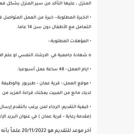
المنزل ، عليها التأكد من سير المنزل بشكل فع
• الخبرة المطلوبة:- خبرة من العمل المتواصل في
التعامل مع الأطفال دون سن 14 عاما.
• المؤهلات المطلوبة:-
o شهادة جامعية في الارشاد النفسي او علم الاجتماع على الأقل او اي من التخصصات التربوية .
• ايام العمل:- 48 ساعة عمل أسبوعيا.
• موقع العمل:- قرية عمان – طبربور والوظيفة 
لديك مانع من المبيت يمكنك قراءة المزيد من 
• كيفية التقديم: الرجاء لمن يرغب بالتقدم إرسال 
(مقدمة رعاية – قرية عمان ) في عنوان البريد الإل
آخر موعد للتقديم هو 20/11/2022 علماً بأنه يحق للإدارة البدأ بعملية التوظيف قبل هذا التاريخ.