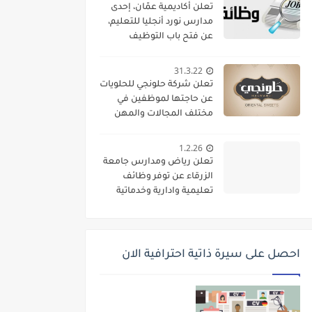
تعلن أكاديمية عمّان، إحدى
مدارس نورد أنجليا للتعليم،
عن فتح باب التوظيف
واستقطاب كفاءات تعليمية
متميزة للانضمام إلى فريقها
31.3.22
الأكاديمي
تعلن شركة حلونجي للحلويات
عن حاجتها لموظفين في
مختلف المجالات والمهن
1.2.26
تعلن رياض ومدارس جامعة
الزرقاء عن توفر وظائف
تعليمية وادارية وخدماتية
لديها
احصل على سيرة ذاتية احترافية الان