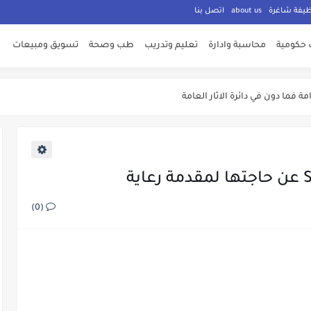
ظيفة شاغرة
about us
اتصل بنا
 حكومية
محاسبة وادارة
تعليم وتدريب
طب وصحة
تسويق ومبيعات
ت معلنة من وزارة الشباب
ة فما دون في دائرة الاثار العامة
ليم العالي والبحث العملي الاردنية
ه والري
لتوظيف الان
لاوات اضافية وفنية
(0)
مة للقوات المسلحة الاردنية
اني عن حاجته لعدد من الوظائف الشاغرة ولكلا الجنسين
المؤسسات الحكومية في الاردن لغايات الامتحان التنافسي
 303 وظـــيفة حــــكومية شـــــاغرة لديها