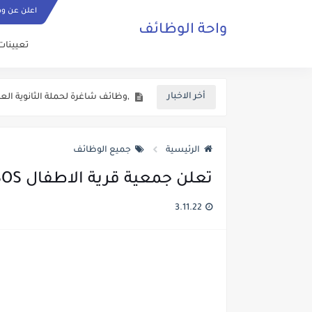
اعلن عن و
واحة الوظائف
تعيينات
اعلان وظائف شاغرة في المحافظا
,وظائف شاغرة لحملة الثانوية العام
أخر الاخبار
اعلان وظائف شاغرة في وزارة التع
اعلان توظيف صادر عن وزارة الميا
الرئيسية
جميع الوظائف
وزارة الداخلية الاردنية تفتح باب ا
تعلن جمعية قرية الاطفال SOS عن حاجتها لمقدمة رعاية
فتح باب التجنيد للذكور برواتب وع
3.11.22
اعلان تجنيد صادر عن القيادة العا
يعلن المركز الوطني للامن السيبر
دعوة مرشحين لعدد من الوزارات و
الاعــــلان المفــــــتوح الصادر عن وزارة الصــــحة الاردنية ل