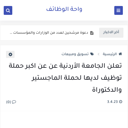
واحة الوظائف
اعلان تجنيد صادر عن القيادة العامة للقوات المسلحة الاردنية
يعلن المركز الوطني للامن السيبراني عن حاجته لعدد من الوظائف الشاغرة ولكلا الجنسين
أخر الاخبار
دعوة مرشحين لعدد من الوزارات والمؤسسات الحكومية في الاردن لغايات الامتحان التنافسي
الاعــــلان المفــــــتوح الصادر عن وزارة الصــــحة الاردنية ل 303 وظـــيفة حــــكومية شـــــاغرة لديها
الرئيسية
تسويق ومبيعات
تعلن الجامعة الأردنية عن عن اكبر حملة
توظيف لديها لحملة الماجستير
والدكتوراة
3.4.23
(0)