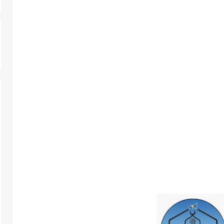
 303 وظـــيفة حــــكومية شـــــاغرة لديها