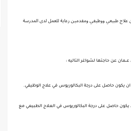
علاج طبيعي ووظيفي ومقدمين رعاية للعمل لدى المدرسة
ـي عــمان عن حاجتها لشواغر التاليه :
2- (اخصائين علاج طبيعي - ذكور واناث) : على ان يكون حاصل على درجة البكالوريوس في العلاج الطبيعي مع 