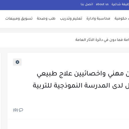
ظيفة شاغرة
about us
اتصل بنا
 حكومية
محاسبة وادارة
تعليم وتدريب
طب وصحة
تسويق ومبيعات
ت معلنة من وزارة الشباب
ة فما دون في دائرة الاثار العامة
ليم العالي والبحث العملي الاردنية
ه والري
 مهني واخصائيين علاج طبيعي
لتوظيف الان
لدى المدرسة النموذجية للتربية
لاوات اضافية وفنية
مة للقوات المسلحة الاردنية
اني عن حاجته لعدد من الوظائف الشاغرة ولكلا الجنسين
(0)
المؤسسات الحكومية في الاردن لغايات الامتحان التنافسي