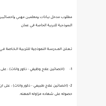
مطلوب مدخل بيانات ومعلمين مهني واخصائيين 
النموذجية للتربية الخاصة في عمان
تــعـلن المــدرسـة النموذجية للتربـيـة الـخـاصة فـ
1-	(اخصائين علاج وظيفي - ذكور واناث) : على ان يكون حاصل على درجة البكالوريوس في علاج الوظيفي.
حصوله على شهاده مزاوله المهنه. 