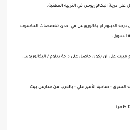
4- (مدخل بيانات-ذكور) : على ان يكون حاصل على درجة الدبلوم او بكالوريوس في احدى تخصصات الحاسوب 
 السوق. 
5-	(مقدمين رعاية - ذكور) : بالقسم الداخلي مع مبيت على ان يكون حاصل على درجة دبلوم / البكالوريوس 
تقديم الطلب في موقع المدرسة الكائن في خريبة السوق - ضاحية الأمير علي - بالقرب من مدارس بيت 