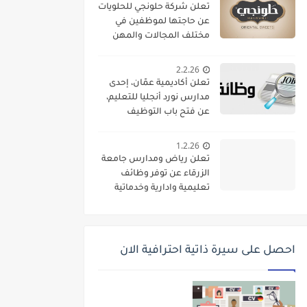
تعلن شركة حلونجي للحلويات
عن حاجتها لموظفين في
مختلف المجالات والمهن
2.2.26
تعلن أكاديمية عمّان، إحدى
مدارس نورد أنجليا للتعليم،
عن فتح باب التوظيف
واستقطاب كفاءات تعليمية
متميزة للانضمام إلى فريقها
1.2.26
الأكاديمي
تعلن رياض ومدارس جامعة
الزرقاء عن توفر وظائف
تعليمية وادارية وخدماتية
لديها
احصل على سيرة ذاتية احترافية الان