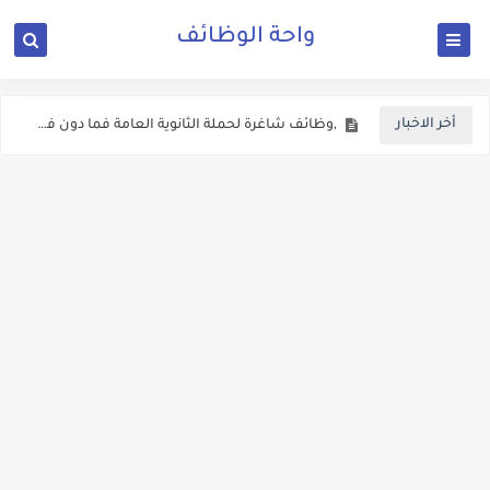
واحة الوظائف
اعلان وظائف شاغرة في المحافظات معلنة من وزارة الشباب
,وظائف شاغرة لحملة الثانوية العامة فما دون في دائرة الاثار العامة
أخر الاخبار
اعلان وظائف شاغرة في وزارة التعليم العالي والبحث العملي الاردنية
اعلان توظيف صادر عن وزارة المياه والري
وزارة الداخلية الاردنية تفتح باب التوظيف الان
فتح باب التجنيد للذكور برواتب وعلاوات اضافية وفنية
اعلان تجنيد صادر عن القيادة العامة للقوات المسلحة الاردنية
يعلن المركز الوطني للامن السيبراني عن حاجته لعدد من الوظائف الشاغرة ولكلا الجنسين
دعوة مرشحين لعدد من الوزارات والمؤسسات الحكومية في الاردن لغايات الامتحان التنافسي
الاعــــلان المفــــــتوح الصادر عن وزارة الصــــحة الاردنية ل 303 وظـــيفة حــــكومية شـــــاغرة لديها