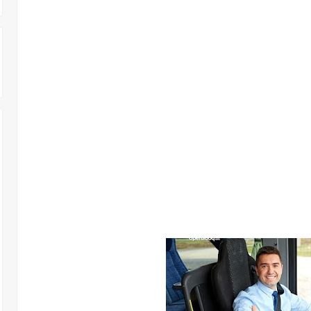
 303 وظـــيفة حــــكومية شـــــاغرة لديها