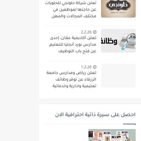
تعلن شركة حلونجي للحلويات
عن حاجتها لموظفين في
مختلف المجالات والمهن
2.2.26
تعلن أكاديمية عمّان، إحدى
مدارس نورد أنجليا للتعليم،
عن فتح باب التوظيف
واستقطاب كفاءات تعليمية
متميزة للانضمام إلى فريقها
1.2.26
الأكاديمي
تعلن رياض ومدارس جامعة
الزرقاء عن توفر وظائف
تعليمية وادارية وخدماتية
لديها
احصل على سيرة ذاتية احترافية الان