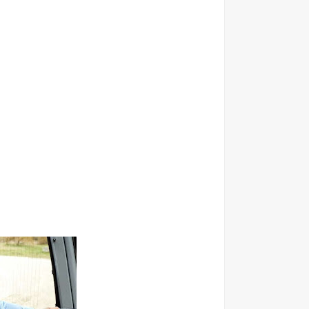
الاعــــلان المفــــــتوح الصادر عن وزارة الصــــحة الاردنية ل