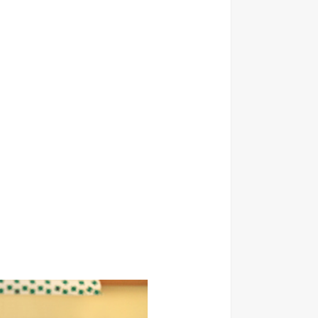
الاعــــلان المفــــــتوح الصادر عن وزارة الصــــحة الاردنية ل