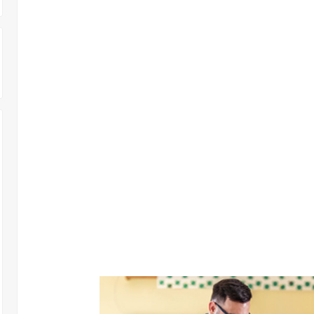
 303 وظـــيفة حــــكومية شـــــاغرة لديها