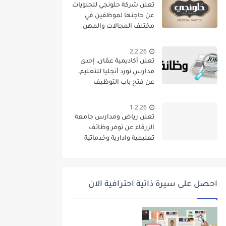
تعلن شركة حلونجي للحلويات
عن حاجتها لموظفين في
مختلف المجالات والمهن
2.2.26
تعلن أكاديمية عمّان، إحدى
مدارس نورد أنجليا للتعليم،
عن فتح باب التوظيف
واستقطاب كفاءات تعليمية
متميزة للانضمام إلى فريقها
1.2.26
الأكاديمي
تعلن رياض ومدارس جامعة
الزرقاء عن توفر وظائف
تعليمية وادارية وخدماتية
لديها
احصل على سيرة ذاتية احترافية الان