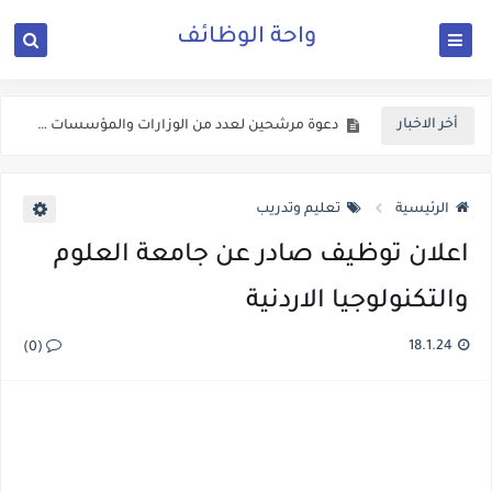
واحة الوظائف
اعلان تجنيد صادر عن القيادة العامة للقوات المسلحة الاردنية
يعلن المركز الوطني للامن السيبراني عن حاجته لعدد من الوظائف الشاغرة ولكلا الجنسين
أخر الاخبار
دعوة مرشحين لعدد من الوزارات والمؤسسات الحكومية في الاردن لغايات الامتحان التنافسي
الاعــــلان المفــــــتوح الصادر عن وزارة الصــــحة الاردنية ل 303 وظـــيفة حــــكومية شـــــاغرة لديها
الرئيسية
تعليم وتدريب
اعلان توظيف صادر عن جامعة العلوم
والتكنولوجيا الاردنية
18.1.24
(0)