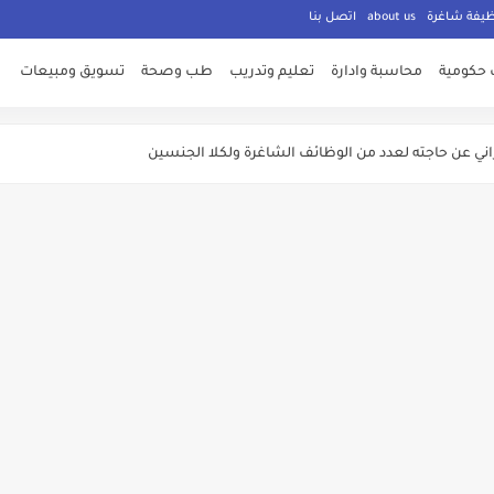
ظيفة شاغرة
about us
اتصل بنا
لاوات اضافية وفنية
مة للقوات المسلحة الاردنية
 حكومية
محاسبة وادارة
تعليم وتدريب
طب وصحة
تسويق ومبيعات
اني عن حاجته لعدد من الوظائف الشاغرة ولكلا الجنسين
المؤسسات الحكومية في الاردن لغايات الامتحان التنافسي
 303 وظـــيفة حــــكومية شـــــاغرة لديها