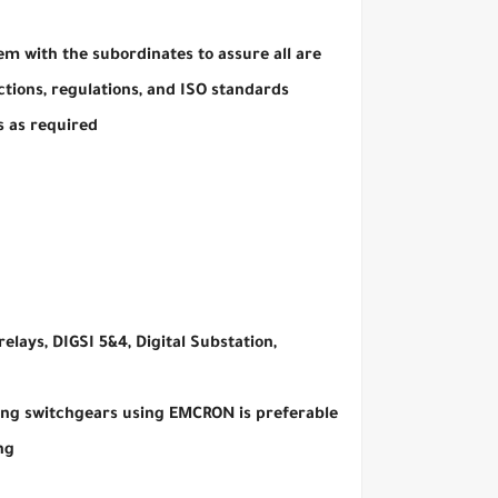
m with the subordinates to assure all are
ions, regulations, and ISO standards.
 as required.
lays, DIGSI 5&4, Digital Substation,
ing switchgears using EMCRON is preferable.
g.