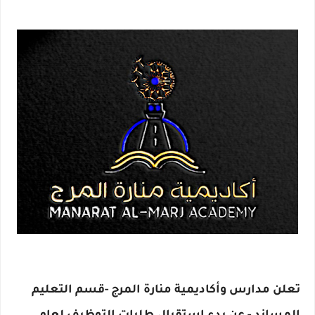
تعلن مدارس وأكاديمية منارة المرج -قسم التعليم