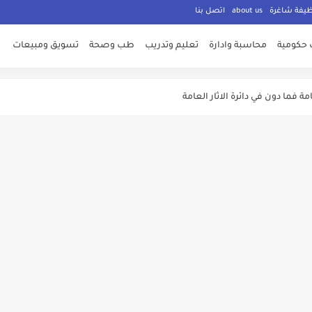
ظيفة شاغرة
about us
اتصل بنا
ت معلنة من وزارة الشباب
 حكومية
محاسبة وادارة
تعليم وتدريب
طب وصحة
تسويق ومبيعات
ة فما دون في دائرة الاثار العامة
ليم العالي والبحث العملي الاردنية
ه والري
لتوظيف الان
لاوات اضافية وفنية
مة للقوات المسلحة الاردنية
اني عن حاجته لعدد من الوظائف الشاغرة ولكلا الجنسين
المؤسسات الحكومية في الاردن لغايات الامتحان التنافسي
 303 وظـــيفة حــــكومية شـــــاغرة لديها