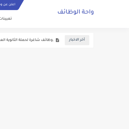
اعلن عن و
واحة الوظائف
اعلان وظائف شاغرة في المحافظا
تعيينات
,وظائف شاغرة لحملة الثانوية العام
أخر الاخبار
اعلان وظائف شاغرة في وزارة التع
اعلان توظيف صادر عن وزارة الميا
وزارة الداخلية الاردنية تفتح باب ا
فتح باب التجنيد للذكور برواتب وع
اعلان تجنيد صادر عن القيادة العا
يعلن المركز الوطني للامن السيبر
دعوة مرشحين لعدد من الوزارات و
الاعــــلان المفــــــتوح الصادر عن وزارة الصــــحة الاردنية ل