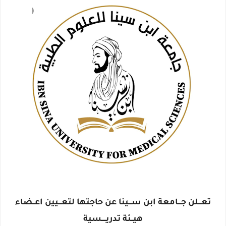
تعـــلن جـــامعة ابن ســـينا عن حاجتها لتعـــيين اعــضاء
هيــئة تدريــــسية