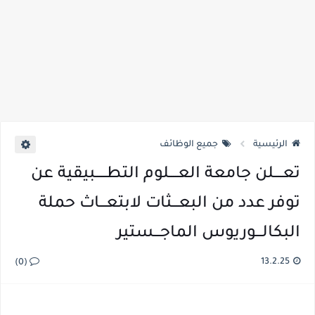
الرئيسية
جميع الوظائف
تعــــلن جامعة العــــلوم التطـــــبيقية عن
توفر عدد من البعـــثات لابتعـــاث حملة
البكالـــوريوس الماجـــستير
13.2.25
(0)