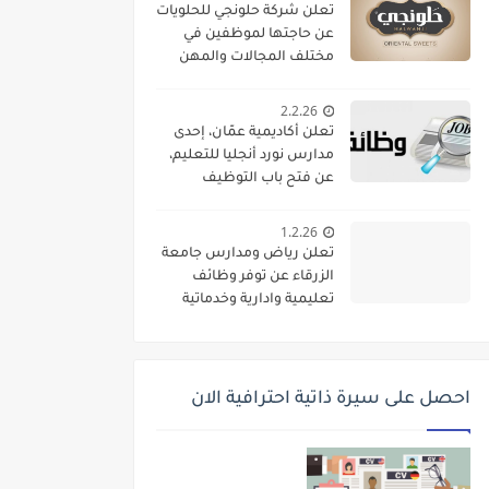
تعلن شركة حلونجي للحلويات
عن حاجتها لموظفين في
مختلف المجالات والمهن
2.2.26
تعلن أكاديمية عمّان، إحدى
مدارس نورد أنجليا للتعليم،
عن فتح باب التوظيف
واستقطاب كفاءات تعليمية
متميزة للانضمام إلى فريقها
1.2.26
الأكاديمي
تعلن رياض ومدارس جامعة
الزرقاء عن توفر وظائف
تعليمية وادارية وخدماتية
لديها
احصل على سيرة ذاتية احترافية الان