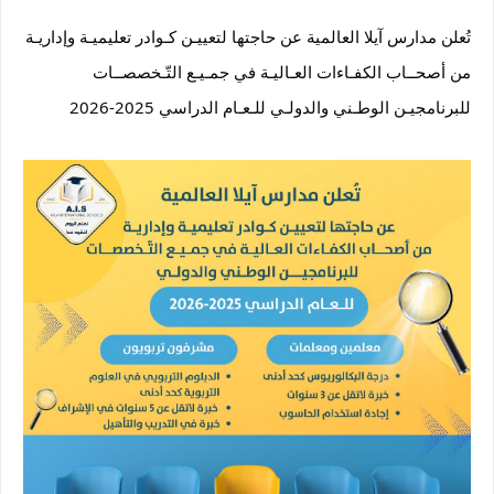
تُعلن مدارس آيلا العالمية عن حاجتها لتعييـن كـوادر تعليميـة وإداريـة
من أصحــاب الكفـاءات العـاليـة في جمـيـع التّـخصصــات
للبرنامجيـن الوطـني والدولـي للـعـام الدراسي 2025-2026