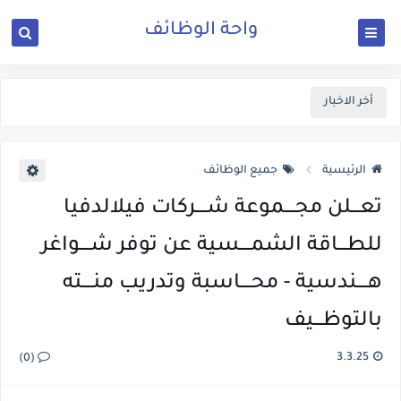
واحة الوظائف
أخر الاخبار
الرئيسية
جميع الوظائف
تعـــلن مجــــموعة شــــركات فيلالدفيا
للطـــاقة الشمــــسية عن توفر شــــواغر
هــــندسية - محــــاسبة وتدريب منــــته
بالتوظـــيف
3.3.25
(0)