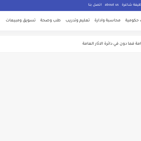
ظيفة شاغرة
about us
اتصل بنا
ت معلنة من وزارة الشباب
 حكومية
محاسبة وادارة
تعليم وتدريب
طب وصحة
تسويق ومبيعات
ة فما دون في دائرة الاثار العامة
ليم العالي والبحث العملي الاردنية
ه والري
لتوظيف الان
لاوات اضافية وفنية
مة للقوات المسلحة الاردنية
اني عن حاجته لعدد من الوظائف الشاغرة ولكلا الجنسين
المؤسسات الحكومية في الاردن لغايات الامتحان التنافسي
 303 وظـــيفة حــــكومية شـــــاغرة لديها