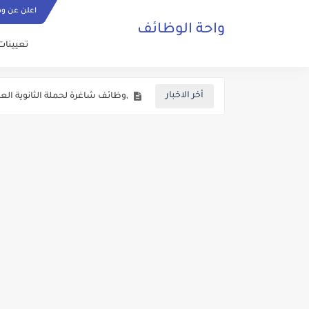
اعلن عن و
واحة الوظائف
اعلان وظائف شاغرة في المحافظا
تعيينات
,وظائف شاغرة لحملة الثانوية العام
أخر الاخبار
اعلان وظائف شاغرة في وزارة التع
اعلان توظيف صادر عن وزارة الميا
وزارة الداخلية الاردنية تفتح باب ا
فتح باب التجنيد للذكور برواتب وع
اعلان تجنيد صادر عن القيادة العا
يعلن المركز الوطني للامن السيبر
دعوة مرشحين لعدد من الوزارات و
الاعــــلان المفــــــتوح الصادر عن وزارة الصــــحة الاردنية ل