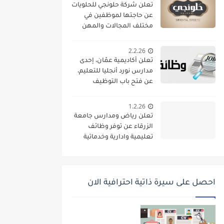
تعلن شركة حلونجي للحلويات
عن حاجتها لموظفين في
مختلف المجالات والمهن
2.2.26
تعلن أكاديمية عمّان، إحدى
مدارس نورد أنجليا للتعليم،
عن فتح باب التوظيف
واستقطاب كفاءات تعليمية
متميزة للانضمام إلى فريقها
1.2.26
الأكاديمي
تعلن رياض ومدارس جامعة
الزرقاء عن توفر وظائف
تعليمية وادارية وخدماتية
لديها
احصل على سيرة ذاتية احترافية الان