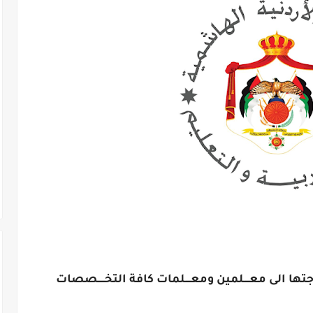
حاجتها الى معــــلمين ومعــــلمات كافة التخـــــصصات