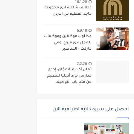
16.1.20
وظائف شاغرة لدى مجموعة
ماجد الفطيم في الاردن
6.9.18
مطلوب موظفين وموظفات
للعمل لدى فروع لومي
ماركت – المناصير
2.2.26
تعلن أكاديمية عمّان، إحدى
مدارس نورد أنجليا للتعليم،
عن فتح باب التوظيف
واستقطاب كفاءات تعليمية
متميزة للانضمام إلى فريقها
الأكاديمي
احصل على سيرة ذاتية احترافية الان