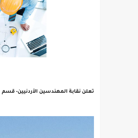
تعلن نقابة المهندسين الأردنيين- قسم التدريب والت