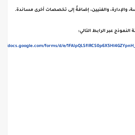
والإدارة، والفنيين، إضافةً إلى تخصصات أخرى مساندة.
 النموذج عبر الرابط التالي:
ps://docs.google.com/forms/d/e/1FAIpQLSfIRCS0p6X5Hl4GZYpn