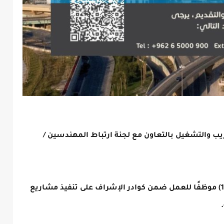
يب والتشغيل بالتعاون مع لجنة ارتباط المهندسين /
كبرى الشركات الكويتية بحاجة لتعيين عدد (191) موظفًا للعمل ضمن كوادر الإشراف على تنفيذ مشاريع