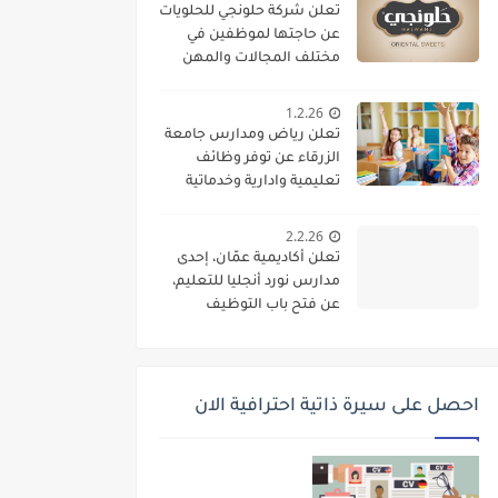
تعلن شركة حلونجي للحلويات
عن حاجتها لموظفين في
مختلف المجالات والمهن
1.2.26
تعلن رياض ومدارس جامعة
الزرقاء عن توفر وظائف
تعليمية وادارية وخدماتية
لديها
2.2.26
تعلن أكاديمية عمّان، إحدى
مدارس نورد أنجليا للتعليم،
عن فتح باب التوظيف
واستقطاب كفاءات تعليمية
متميزة للانضمام إلى فريقها
الأكاديمي
احصل على سيرة ذاتية احترافية الان