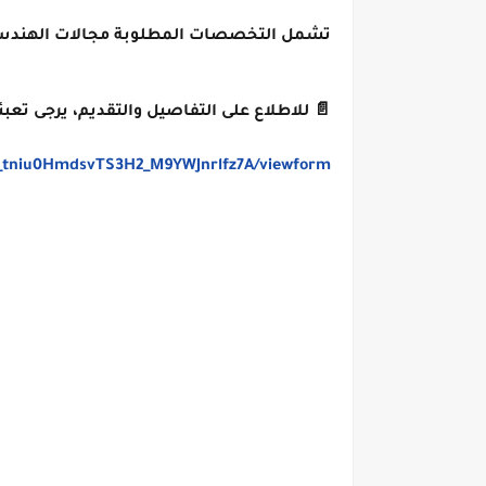
تشمل التخصصات المطلوبة مجالات الهندسة، 
📄 للاطلاع على التفاصيل والتقديم، يرجى تعبئة
H_tniu0HmdsvTS3H2_M9YWJnrlfz7A/viewform